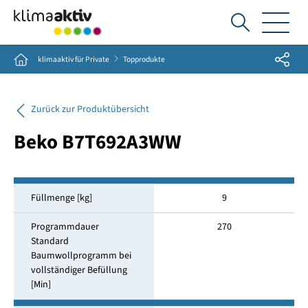
Ich
suche...
Share
Home
klimaaktiv für Private
Topprodukte
Zurück zur Produktübersicht
Beko B7T692A3WW
Füllmenge [kg]
9
Programmdauer
270
Standard
Baumwollprogramm bei
vollständiger Befüllung
[Min]