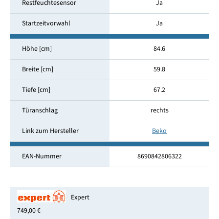
Restfeuchtesensor
Ja
Startzeitvorwahl
Ja
Höhe [cm]
84.6
Breite [cm]
59.8
Tiefe [cm]
67.2
Türanschlag
rechts
Link zum Hersteller
Beko
EAN-Nummer
8690842806322
Expert
749,00 €