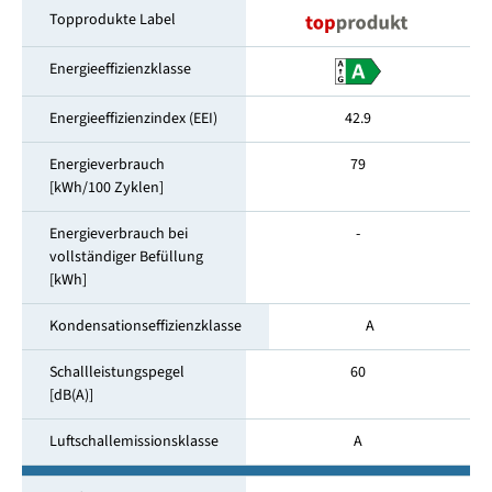
Topprodukte Label
Energieeffizienzklasse
Energieeffizienzindex (EEI)
42.9
Energieverbrauch
79
[kWh/100 Zyklen]
Energieverbrauch bei
-
vollständiger Befüllung
[kWh]
Kondensationseffizienzklasse
A
Schallleistungspegel
60
[dB(A)]
Luftschallemissionsklasse
A