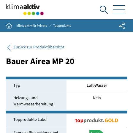
Ich
suche...
Share
Home
klimaaktiv für Private
Topprodukte
Zurück zur Produktübersicht
Bauer Airea MP 20
Typ
Luft-Wasser
Heizungs-und
Nein
Warmwasserbereitung
Topprodukte Label