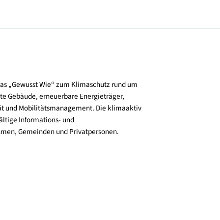
und verbreitet das „Gewusst Wie“ zum Klimaschutz rund um
zienz, klimafitte Gebäude, erneuerbare Energieträger,
ktive Mobilität und Mobilitätsmanagement. Die klimaaktiv
n bieten vielfältige Informations- und
e für Unternehmen, Gemeinden und Privatpersonen.