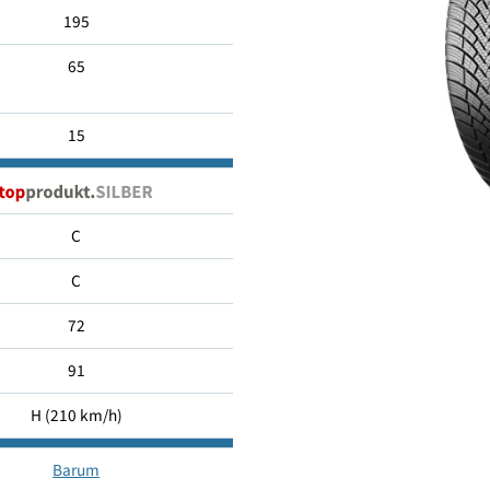
195/65 R15
195
65
15
C
C
72
91