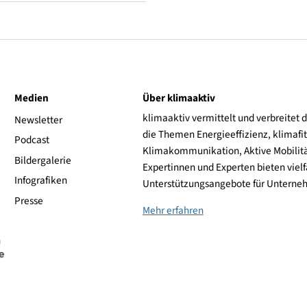
H (210 km/h)
Barum
ive
Medien
Über klimaaktiv
klimaaktiv vermittelt 
aktiv
Newsletter
die Themen Energieeffi
rsonen
Podcast
Klimakommunikation, A
Bildergalerie
Expertinnen und Experte
Infografiken
Unterstützungsangebot
Presse
Mehr erfahren