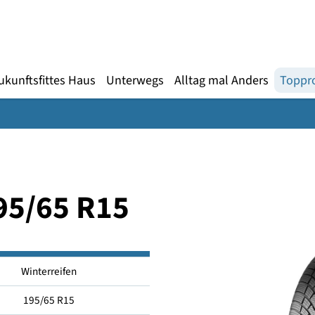
Gebärdensprache
te
en
Zukunftsfittes Haus
Unterwegs
Alltag mal An
 195/65 R15
Winterreifen