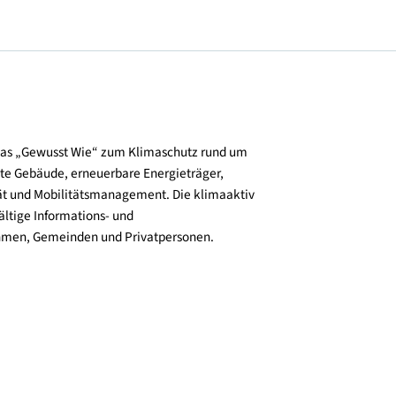
und verbreitet das „Gewusst Wie“ zum Klimaschutz rund um
zienz, klimafitte Gebäude, erneuerbare Energieträger,
ktive Mobilität und Mobilitätsmanagement. Die klimaaktiv
n bieten vielfältige Informations- und
e für Unternehmen, Gemeinden und Privatpersonen.