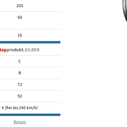
205/60 R16
205
60
16
C
B
72
92