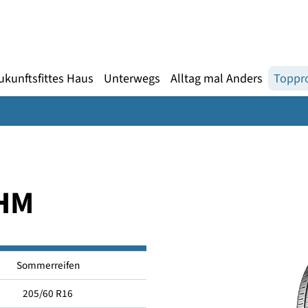
Gebärdensprache
te
en
Zukunftsfittes Haus
Unterwegs
Alltag mal An
s 5HM
Sommerreifen