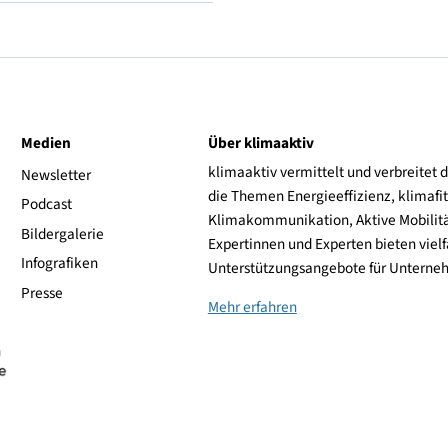
V (frei bis 240 km/h)
Barum
ive
Medien
Über klimaaktiv
klimaaktiv vermittelt 
aktiv
Newsletter
die Themen Energieeffi
rsonen
Podcast
Klimakommunikation, A
Bildergalerie
Expertinnen und Experte
Infografiken
Unterstützungsangebot
Presse
Mehr erfahren