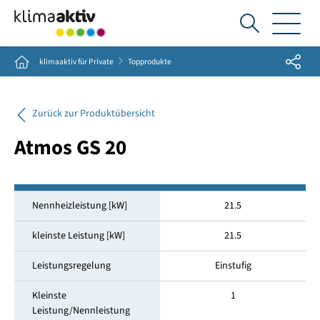
Ich
suche...
Share
Home
klimaaktiv für Private
Topprodukte
Zurück zur Produktübersicht
Atmos GS 20
Nennheizleistung [kW]
21.5
kleinste Leistung [kW]
21.5
Leistungsregelung
Einstufig
Kleinste
1
Leistung/Nennleistung