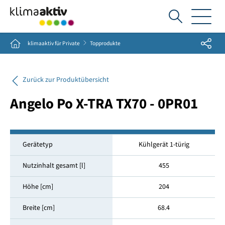
Ich
suche...
Share
Home
klimaaktiv für Private
Topprodukte
Zurück zur Produktübersicht
Angelo Po X-TRA TX70 - 0PR01
Gerätetyp
Kühlgerät 1-türig
Nutzinhalt gesamt [l]
455
Höhe [cm]
204
Breite [cm]
68.4