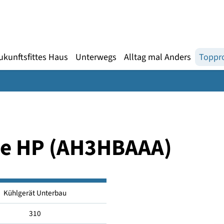
Gebärdensprache
te
en
Zukunftsfittes Haus
Unterwegs
Alltag mal An
 Line HP (AH3HBAAA)
Kühlgerät Unterbau