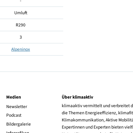
-2...+10
5 (40°C, 40% RH)
-
Umluft
R290
3
Alpeninox