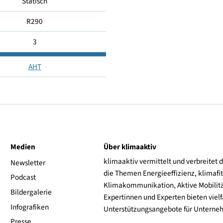
-15...-18
16...25
Statisch
R290
3
AHT
ive
Medien
Über klimaaktiv