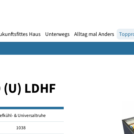
Gebärdensprache
te
en
Zukunftsfittes Haus
Unterwegs
Alltag mal An
50 (U) LDHF
Tiefkühl- & Universaltruhe