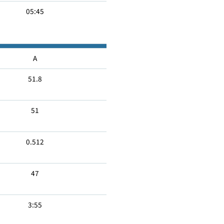
08:50
05:45
A
51.8
51
0.512