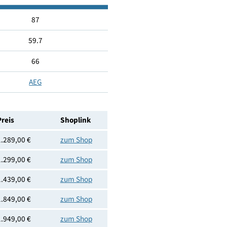
Nein
Nein
Ja
7333394115856
87
59.7
66
AEG