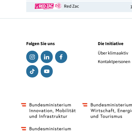
Erhältlich bei
Elektro Outlet Steyr
Köck
Media Markt.at
ElectronicPartner
Expert
Red Zac
Folgen Sie uns
Die Initiat