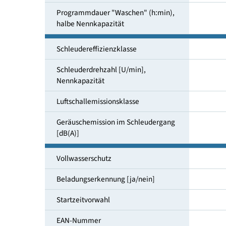
Wasserverbrauch "Waschen"
[Liter/Zyklus]
Programmdauer "Waschen" (h:min),
Nennkapazität
Programmdauer "Waschen" (h:min),
halbe Nennkapazität
Schleudereffizienzklasse
Schleuderdrehzahl [U/min],
Nennkapazität
Luftschallemissionsklasse
Geräuschemission im Schleuder­gang
[dB(A)]