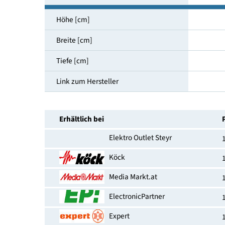
Vollwasserschutz
Beladungserkennung [ja/nein]
Startzeitvorwahl
EAN-Nummer
Höhe [cm]
Breite [cm]
Tiefe [cm]
Link zum Hersteller