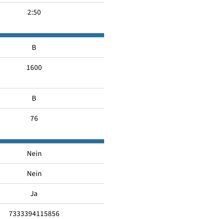
47
3:55
2:50
B
1600
B
76