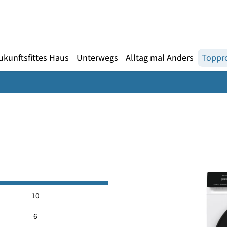
Gebärdensprache
te
en
Zukunftsfittes Haus
Unterwegs
Alltag mal An
00
10