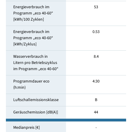
Energieverbrauch im
53
Programm „eco 40-60“
[kWh/100 Zyklen]
Energieverbrauch im
0.53
Programm „eco 40-60“
[kWh/Zyklus]
Wasserverbrauch in
8.4
Litern pro Betriebszyklus
im Programm „eco 40-60“
Programmdauer eco
4:30
(h:min)
Luftschallemissionsklasse
B
Geräuschemission [dB(A)]
44
Medianpreis [€]
-