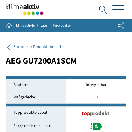
Ich
suche...
Share
Home
klimaaktiv für Private
Topprodukte
Zurück zur Produktübersicht
AEG GU7200A1SCM
Bauform
Integrierbar
Maßgedecke
13
Topprodukte Label
Energieeffizienzklasse