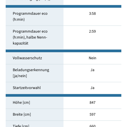
Programmdauer eco
3:58
(h:min)
Programmdauer eco
2:59
(h:min), halbe Nenn­
kapazität
Vollwasserschutz
Nein
Beladungserkennung
Ja
[ja/nein]
Startzeitvorwahl
Ja
Höhe [cm]
847
Breite [cm]
597
Tiefe [cm]
660