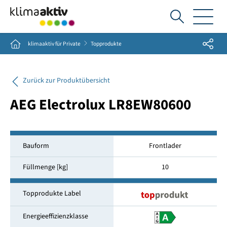
Ich
suche...
Share
Home
klimaaktiv für Private
Topprodukte
Zurück zur Produktübersicht
AEG Electrolux LR8EW80600
Bauform
Frontlader
Füllmenge [kg]
10
Topprodukte Label
Energieeffizienzklasse