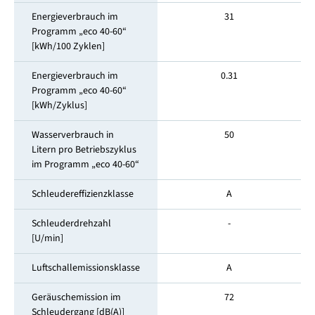
Energieverbrauch im
31
Programm „eco 40-60“
[kWh/100 Zyklen]
Energieverbrauch im
0.31
Programm „eco 40-60“
[kWh/Zyklus]
Wasserverbrauch in
50
Litern pro Betriebszyklus
im Programm „eco 40-60“
Schleudereffizienzklasse
A
Schleuderdrehzahl
-
[U/min]
Luftschallemissionsklasse
A
Geräuschemission im
72
Schleuder­gang [dB(A)]