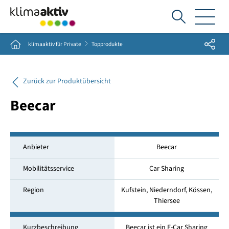
Ich
suche...
Share
Home
klimaaktiv für Private
Topprodukte
Zurück zur Produktübersicht
Beecar
Anbieter
Beecar
Mobilitätsservice
Car Sharing
Region
Kufstein, Niederndorf, Kössen,
Thiersee
Kurzbeschreibung
Beecar ist ein E-Car Sharing