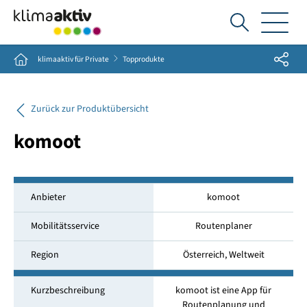
Ich
suche...
Share
Home
klimaaktiv für Private
Topprodukte
Zurück zur Produktübersicht
komoot
Anbieter
komoot
Mobilitätsservice
Routenplaner
Region
Österreich, Weltweit
Kurzbeschreibung
komoot ist eine App für
Routenplanung und