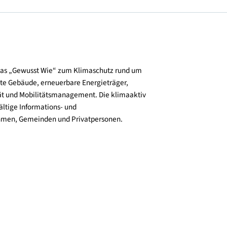
und verbreitet das „Gewusst Wie“ zum Klimaschutz rund um
zienz, klimafitte Gebäude, erneuerbare Energieträger,
ktive Mobilität und Mobilitätsmanagement. Die klimaaktiv
n bieten vielfältige Informations- und
e für Unternehmen, Gemeinden und Privatpersonen.