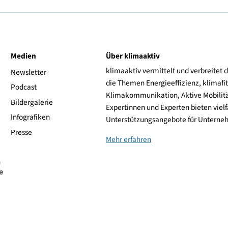
https://www.chargepoint.com/de-
de/partners/overview
ive
Medien
Über klimaaktiv
klimaaktiv vermittelt 
aktiv
Newsletter
die Themen Energieeffi
rsonen
Podcast
Klimakommunikation, A
Bildergalerie
Expertinnen und Experte
Infografiken
Unterstützungsangebot
Presse
Mehr erfahren