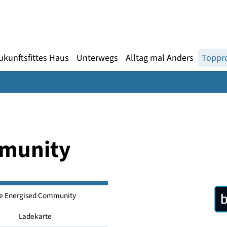
Gebärdensprache
te
en
Zukunftsfittes Haus
Unterwegs
Alltag mal An
Community
Be Energised Community