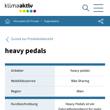
Ich
suche...
Share
Home
klimaaktiv für Private
Topprodukte
Zurück zur Produktübersicht
heavy pedals
Anbieter
heavy pedals
Mobilitätsservice
Bike Sharing
Region
Wien
Kurzbeschreibung
Heavy Pedals ist ein
Fahrradbotendienst für mehr.