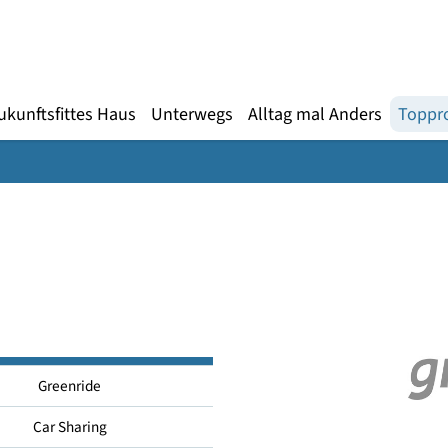
Gebärdensprache
te
en
Zukunftsfittes Haus
Unterwegs
Alltag mal An
Greenride