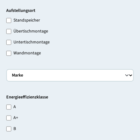
Aufstellungsort
Standspeicher
Übertischmontage
Untertischmontage
Wandmontage
Energieeffizienzklasse
A
A+
B