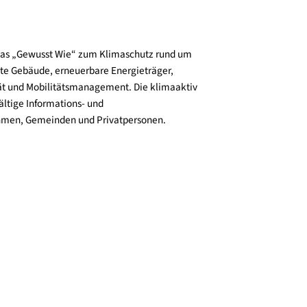
und verbreitet das „Gewusst Wie“ zum Klimaschutz rund um
zienz, klimafitte Gebäude, erneuerbare Energieträger,
ktive Mobilität und Mobilitätsmanagement. Die klimaaktiv
n bieten vielfältige Informations- und
e für Unternehmen, Gemeinden und Privatpersonen.