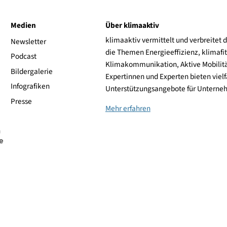
Viessmann
ive
Medien
Über klimaaktiv
klimaaktiv vermittelt 
aktiv
Newsletter
die Themen Energieeffi
rsonen
Podcast
Klimakommunikation, A
Bildergalerie
Expertinnen und Experte
Infografiken
Unterstützungsangebot
Presse
Mehr erfahren