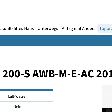
Gebärdensprache
te
en
Zukunftsfittes Haus
Unterwegs
Alltag mal An
cal 200-S AWB-M-E-A
Luft-Wasser