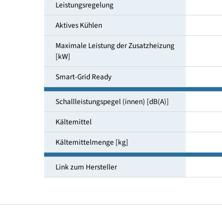
Raumheizungsenergieeffizienz bei
55°C Klima mittel
Leistungsregelung
Aktives Kühlen
Maximale Leistung der Zusatzheizung
[kW]
Smart-Grid Ready
Schallleistungspegel (innen) [dB(A)]
Kältemittel
Kältemittelmenge [kg]