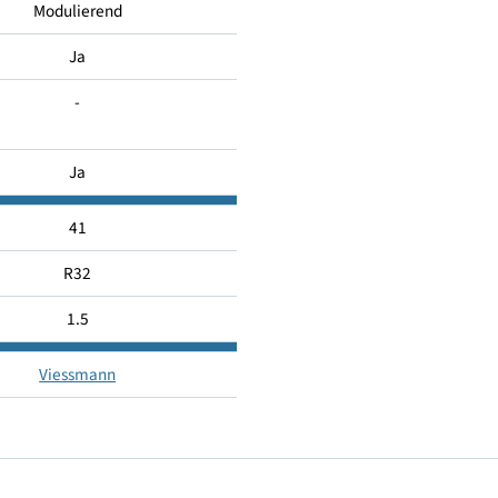
130
Modulierend
Ja
-
Ja
41
R32
1.5