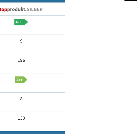
Nein
9
196
8