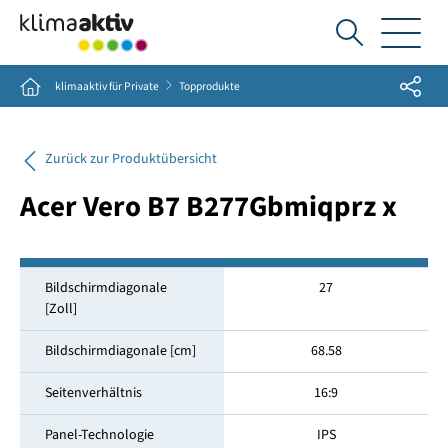
Ich
suche...
Share
Home
klimaaktiv für Private
Topprodukte
Zurück zur Produktübersicht
Acer Vero B7 B277Gbmiqprz x
Bildschirmdiagonale
27
[Zoll]
Bildschirmdiagonale [cm]
68.58
Seitenverhältnis
16:9
Panel-Technologie
IPS