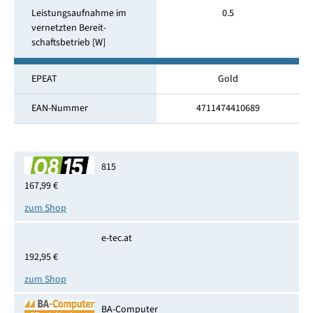
Leistungsaufnahme im
0.5
vernetzten Bereit­
schaftsbetrieb [W]
EPEAT
Gold
EAN-Nummer
4711474410689
815
167,99 €
zum Shop
e-tec.at
192,95 €
zum Shop
BA-Computer