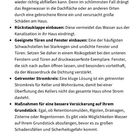
wieder richtig abfließen kann. Denn im schlimmsten Fall drängt
das Regenwasser in die Dachfläche oder an anderen Orten
durch eine gebrochene Rinne ein und verursacht große
Schäden am Haus.
Rückstauklappe einbauen:
Diese vermeidet das Wasser aus der
Kanalisation in ihr Haus eindringt.
Geeignete Türen und Fenster einbauen:
Eine der häufigsten
Schwachstellen bei Starkregen sind undichte Fenster und
Türen. Setzen Sie daher in einem Risikogebiet bei den unteren
Fenstern und Türen auf druckwasserfeste Exemplare. Fenster,
die sich nach außen öffnen lassen, sind besonders vorteilhaft,
da der Wasserdruck die Dichtung verstärkt.
Getrennter Stromkreis:
Eine kluge Lösung ist ein getrennter
Stromkreis für Keller und Wohnräume, damit bei einer
Überflutung des Kellers nicht das gesamte Haus ohne Strom
dasteht.
Maßnahmen für eine bessere Versickerung auf Ihrem
Grundstück
: Egal, ob Retentionsmulden, Rigolen, Drainagen,
Zisterne oder Regentonnen. Es gibt viele Möglichkeiten Wasser
auf Ihrem Grundstück abzufangen, bevor es zu großen
Schadensfällen und Sicherheitsgefahr kommt.