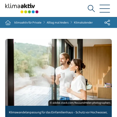
Ich
suche...
Share
Home
klimaaktiv für Private
Alltag mal Anders
Klimakalender
© adobe.stock.com/RossandHelen photographers
Klimawandelanpassung für das Einfamilienhaus – Schutz vor Hochwasser,