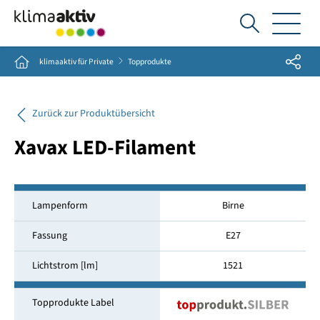
Ich
suche...
Share
Home
klimaaktiv für Private
Topprodukte
Zurück zur Produktübersicht
Xavax LED-Filament
Lampenform
Birne
Fassung
E27
Lichtstrom [lm]
1521
Topprodukte Label