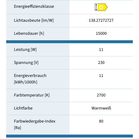
Energieeffizienzklasse
Lichtausbeute [lm/W]
138.27272727
Lebensdauer [h]
15000
Leistung [W]
11
Spannung [V]
230
Energieverbrauch
11
[kWh/1000h]
Farbtemperatur [K]
2700
Lichtfarbe
Warmweiß
Farbwiedergabe-Index
80
[Ra]