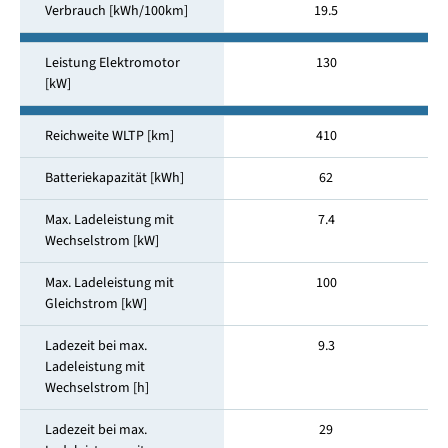
Verbrauch [kWh/100km]
19.5
Leistung Elektromotor
130
[kW]
Reichweite WLTP [km]
410
Batteriekapazität [kWh]
62
Max. Ladeleistung mit
7.4
Wechselstrom [kW]
Max. Ladeleistung mit
100
Gleichstrom [kW]
Ladezeit bei max.
9.3
Ladeleistung mit
Wechselstrom [h]
Ladezeit bei max.
29