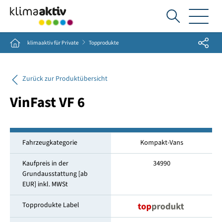
Ich
suche...
Share
Home
klimaaktiv für Private
Topprodukte
Zurück zur Produktübersicht
VinFast VF 6
Fahrzeugkategorie
Kompakt-Vans
Kaufpreis in der
34990
Grundausstattung [ab
EUR] inkl. MWSt
Topprodukte Label