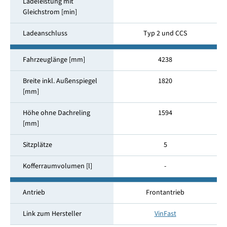
Ladeleistung mit
Gleichstrom [min]
Ladeanschluss
Typ 2 und CCS
Fahrzeuglänge [mm]
4238
Breite inkl. Außenspiegel
1820
[mm]
Höhe ohne Dachreling
1594
[mm]
Sitzplätze
5
Kofferraumvolumen [l]
-
Antrieb
Frontantrieb
Link zum Hersteller
VinFast