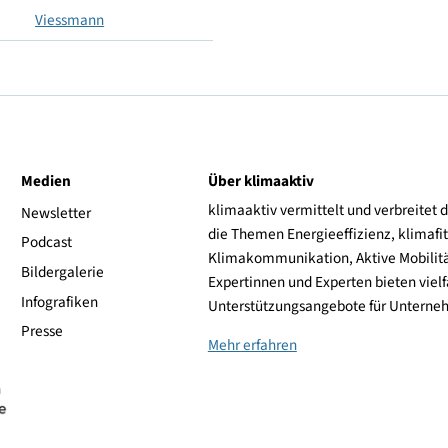
173.4
-
Viessmann
ive
Medien
Über klimaaktiv
klimaaktiv vermittelt 
aktiv
Newsletter
die Themen Energieeffi
rsonen
Podcast
Klimakommunikation, A
Bildergalerie
Expertinnen und Experte
Infografiken
Unterstützungsangebot