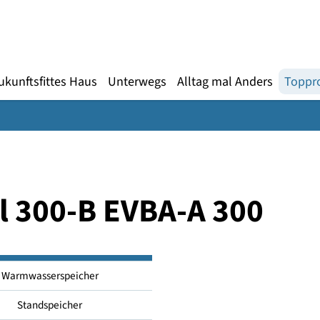
Gebärdensprache
te
en
Zukunftsfittes Haus
Unterwegs
Alltag mal An
ell 300-B EVBA-A 30
Warmwasserspeicher