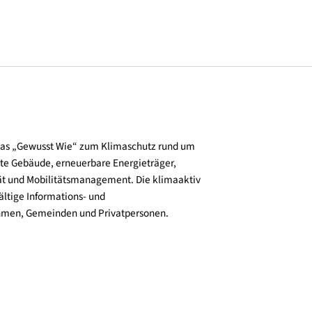
und verbreitet das „Gewusst Wie“ zum Klimaschutz rund um
zienz, klimafitte Gebäude, erneuerbare Energieträger,
ktive Mobilität und Mobilitätsmanagement. Die klimaaktiv
n bieten vielfältige Informations- und
e für Unternehmen, Gemeinden und Privatpersonen.