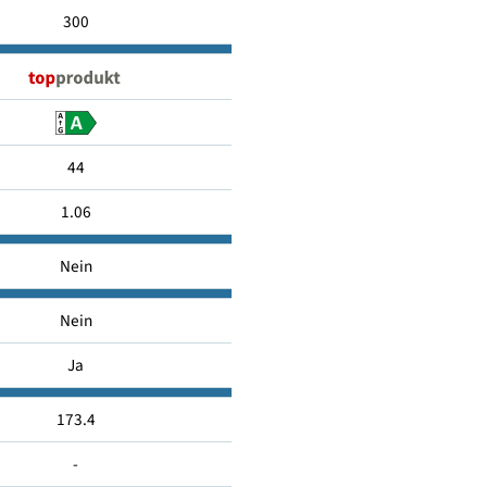
Standspeicher
300
44
1.06
Nein
Nein
Ja