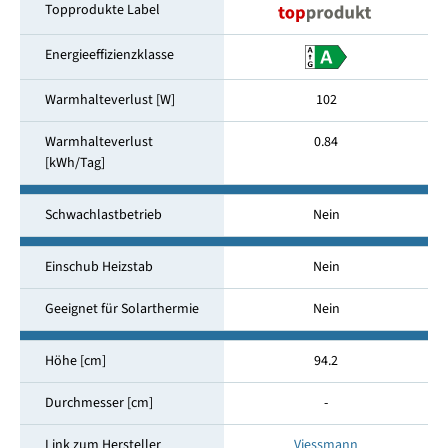
Topprodukte Label
Energieeffizienzklasse
Warmhalteverlust [W]
102
Warmhalteverlust
0.84
[kWh/Tag]
Schwachlastbetrieb
Nein
Einschub Heizstab
Nein
Geeignet für Solarthermie
Nein
Höhe [cm]
94.2
Durchmesser [cm]
-
Link zum Hersteller
Viessmann