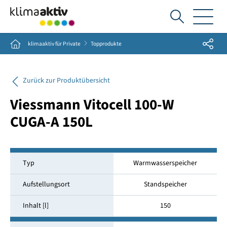
Ich
suche...
Share
Home
klimaaktiv für Private
Topprodukte
Zurück zur Produktübersicht
Viessmann Vitocell 100-W
CUGA-A 150L
Typ
Warmwasserspeicher
Aufstellungsort
Standspeicher
Inhalt [l]
150