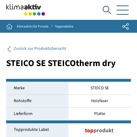
Ich
suche...
Share
Home
klimaaktiv für Private
Topprodukte
Zurück zur Produktübersicht
STEICO SE STEICOtherm dry
Marke
STEICO SE
Rohstoffe
Holzfaser
Lieferform
Platte
Topprodukte Label