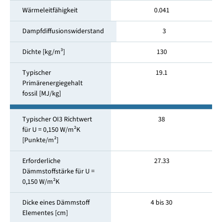
Wärmeleitfähigkeit
0.041
Dampfdiffusionswiderstand
3
Dichte [kg/m³]
130
Typischer
19.1
Primärenergiegehalt
fossil [MJ/kg]
Typischer OI3 Richtwert
38
für U = 0,150 W/m²K
[Punkte/m²]
Erforderliche
27.33
Dämmstoffstärke für U =
0,150 W/m²K
Dicke eines Dämmstoff
4 bis 30
Elementes [cm]