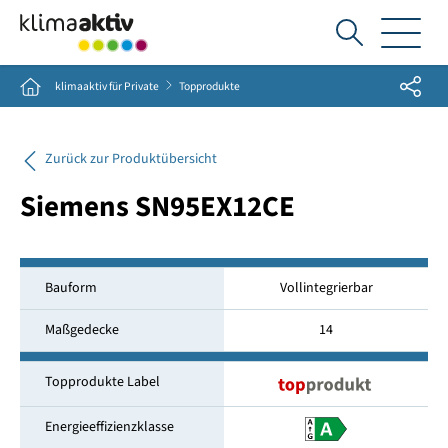
Ich
suche...
Share
Home
klimaaktiv für Private
Topprodukte
Zurück zur Produktübersicht
Siemens SN95EX12CE
Bauform
Vollintegrierbar
Maßgedecke
14
Topprodukte Label
Energieeffizienzklasse