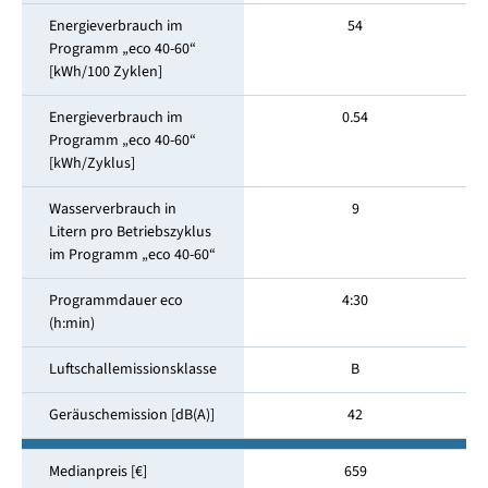
Energieverbrauch im
54
Programm „eco 40-60“
[kWh/100 Zyklen]
Energieverbrauch im
0.54
Programm „eco 40-60“
[kWh/Zyklus]
Wasserverbrauch in
9
Litern pro Betriebszyklus
im Programm „eco 40-60“
Programmdauer eco
4:30
(h:min)
Luftschallemissionsklasse
B
Geräuschemission [dB(A)]
42
Medianpreis [€]
659