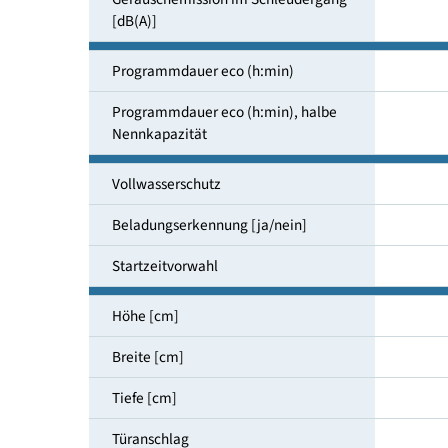
Schleuderdrehzahl [U/min]
Luftschallemissionsklasse
Geräuschemission im Schleuder­gang
[dB(A)]
Programmdauer eco (h:min)
Programmdauer eco (h:min), halbe
Nenn­kapazität
Vollwasserschutz
Beladungserkennung [ja/nein]
Startzeitvorwahl