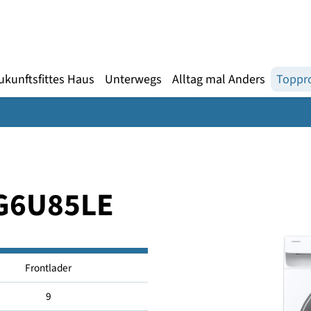
Gebärdensprache
te
en
Zukunftsfittes Haus
Unterwegs
Alltag mal An
DG6U85LE
Frontlader