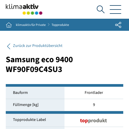
Ich
suche...
Share
Home
klimaaktiv für Private
Topprodukte
Zurück zur Produktübersicht
Samsung eco 9400
WF90F09C4SU3
Bauform
Frontlader
Füllmenge [kg]
9
Topprodukte Label