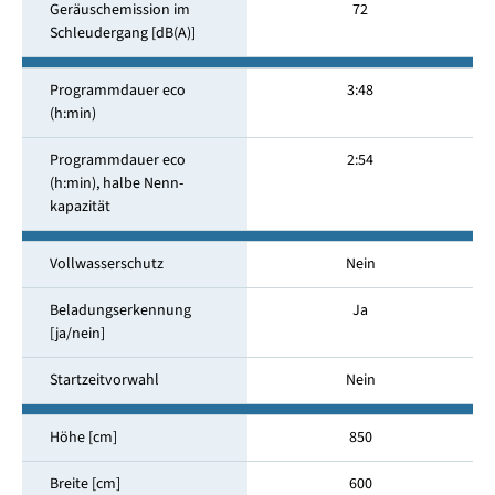
Geräuschemission im
72
Schleuder­gang [dB(A)]
Programmdauer eco
3:48
(h:min)
Programmdauer eco
2:54
(h:min), halbe Nenn­
kapazität
Vollwasserschutz
Nein
Beladungserkennung
Ja
[ja/nein]
Startzeitvorwahl
Nein
Höhe [cm]
850
Breite [cm]
600