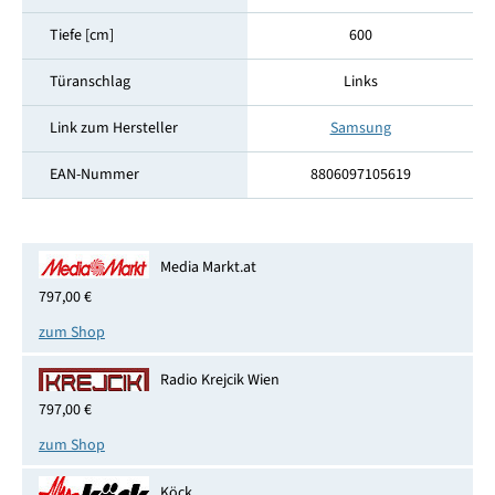
Tiefe [cm]
600
Türanschlag
Links
Link zum Hersteller
Samsung
EAN-Nummer
8806097105619
Media Markt.at
797,00 €
zum Shop
Radio Krejcik Wien
797,00 €
zum Shop
Köck