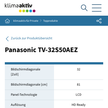
Ich
suche...
Share
Home
klimaaktiv für Private
Topprodukte
Zurück zur Produktübersicht
Panasonic TV-32S50AEZ
Bildschirmdiagonale
32
[Zoll]
Bildschirmdiagonale [cm]
81
Panel-Technologie
LCD
Auflösung
HD Ready