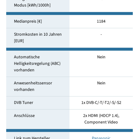
Modus [kWh/1000h]
Medianpreis [€]
1184
Stromkosten in 10 Jahren
-
[EUR]
Automatische
Nein
Helligkeitsregelung (ABC)
vorhanden
Anwesenheitssensor
Nein
vorhanden
DVB Tuner
1x DVB-C/-T/-T2/-S/-S2
Anschlüsse
2x HDMI (HDCP 1.4),
Component Video
Link zum Hersteller
Panasonic