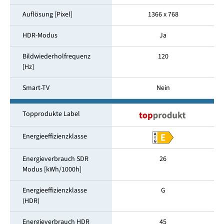
Auflösung [Pixel]
1366 x 768
HDR-Modus
Ja
Bildwiederholfrequenz
120
[Hz]
Smart-TV
Nein
Topprodukte Label
Energieeffizienzklasse
Energieverbrauch SDR
26
Modus [kWh/1000h]
Energieeffizienzklasse
G
(HDR)
Energieverbrauch HDR
45