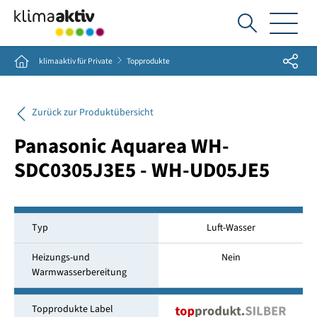
Ich
suche...
Share
Home
klimaaktiv für Private
Topprodukte
Zurück zur Produktübersicht
Panasonic Aquarea WH-
SDC0305J3E5 - WH-UD05JE5
Typ
Luft-Wasser
Heizungs-und
Nein
Warmwasserbereitung
Topprodukte Label