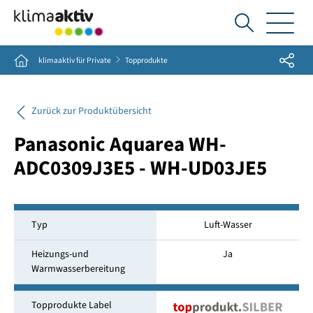
Ich
suche...
Share
Home
klimaaktiv für Private
Topprodukte
Zurück zur Produktübersicht
Panasonic Aquarea WH-
ADC0309J3E5 - WH-UD03JE5
Typ
Luft-Wasser
Heizungs-und
Ja
Warmwasserbereitung
Topprodukte Label