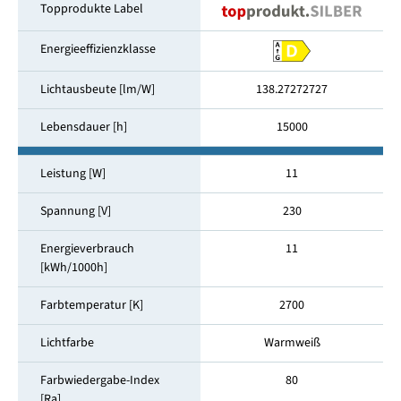
Topprodukte Label
Energieeffizienzklasse
Lichtausbeute [lm/W]
138.27272727
Lebensdauer [h]
15000
Leistung [W]
11
Spannung [V]
230
Energieverbrauch
11
[kWh/1000h]
Farbtemperatur [K]
2700
Lichtfarbe
Warmweiß
Farbwiedergabe-Index
80
[Ra]