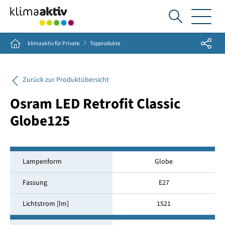
Ich
suche...
Share
Home
klimaaktiv für Private
Topprodukte
Zurück zur Produktübersicht
Osram LED Retrofit Classic
Globe125
Lampenform
Globe
Fassung
E27
Lichtstrom [lm]
1521