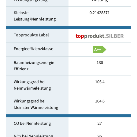
Leistungsregelung
Einstufig
Kleinste
0.21428571
Leistung/Nennleistung
Topprodukte Label
Energieeffizienzklasse
Raumheizungsenergie
130
Effizienz
Wirkungsgrad bei
106.4
Nennwärmeleistung
Wirkungsgrad bei
104.6
kleinster Wärmeleistung
CO bei Nennleistung
27
NOx bei Nennleistung
95