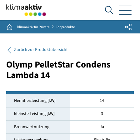
Ich
suche...
Share
Home
klimaaktiv für Private
Topprodukte
Zurück zur Produktübersicht
Olymp PelletStar Condens
Lambda 14
Nennheizleistung [kW]
14
kleinste Leistung [kW]
3
Brennwertnutzung
Ja