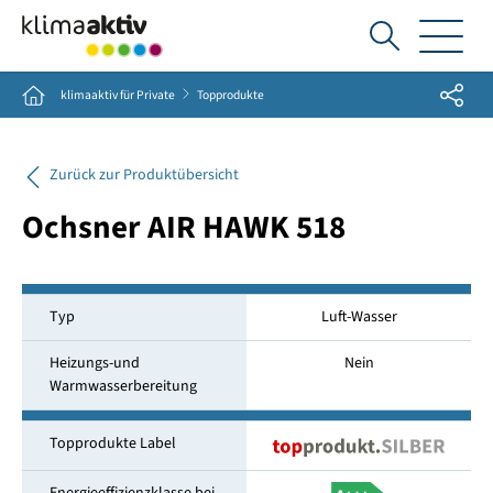
Ich
suche...
Share
Home
klimaaktiv für Private
Topprodukte
Zurück zur Produktübersicht
Ochsner AIR HAWK 518
Typ
Luft-Wasser
Heizungs-und
Nein
Warmwasserbereitung
Topprodukte Label