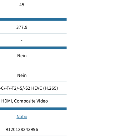
26
G
45
377.9
-
Nein
Nein
1x DVB-C/-T/-T2/-S/-S2 HEVC (H.265)