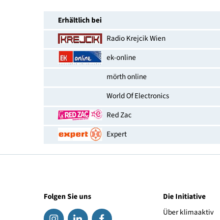
Anschlüsse
Link zum Hersteller
EAN-Nummer
Erhältlich bei
Radio Krejcik Wien
ek-online
mörth online
World Of Electronics
Red Zac