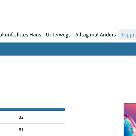
Gebärdensprache
te
en
Zukunftsfittes Haus
Unterwegs
Alltag mal An
0
32