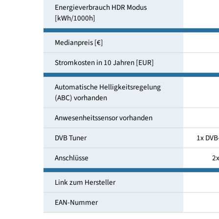
Energieverbrauch SDR Modus
[kWh/1000h]
Energieeffizienzklasse (HDR)
Energieverbrauch HDR Modus
[kWh/1000h]
Medianpreis [€]
Stromkosten in 10 Jahren [EUR]
Automatische Helligkeitsregelung
(ABC) vorhanden
Anwesenheitssensor vorhanden
DVB Tuner