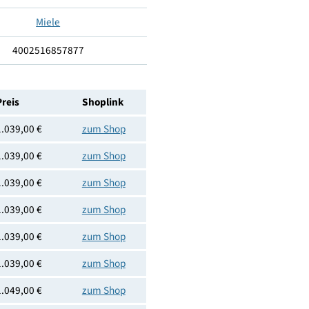
850
596
643
Rechts
Miele
4002516857877
Preis
Shoplink
1.039,00 €
zum Shop
1.039,00 €
zum Shop
1.039,00 €
zum Shop