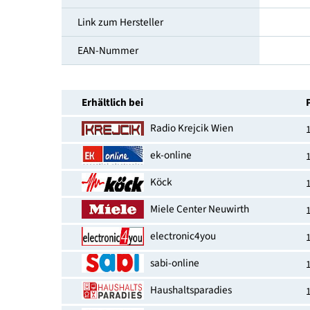
Höhe [cm]
Breite [cm]
Tiefe [cm]
Türanschlag
Link zum Hersteller
EAN-Nummer
Erhältlich bei
Radio Krejcik Wien
ek-online
Köck