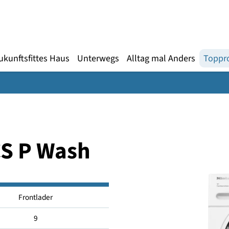
Gebärdensprache
te
en
Zukunftsfittes Haus
Unterwegs
Alltag mal An
WCS P Wash
Frontlader