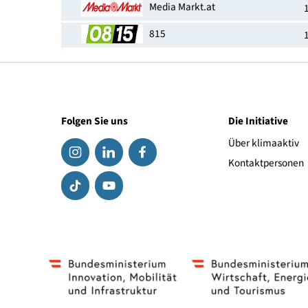
Miele Center Neuwirth
electronic4you
sabi-online
Haushaltsparadies
Media Markt.at
815
Folgen Sie uns
Die Initiat
Über klima