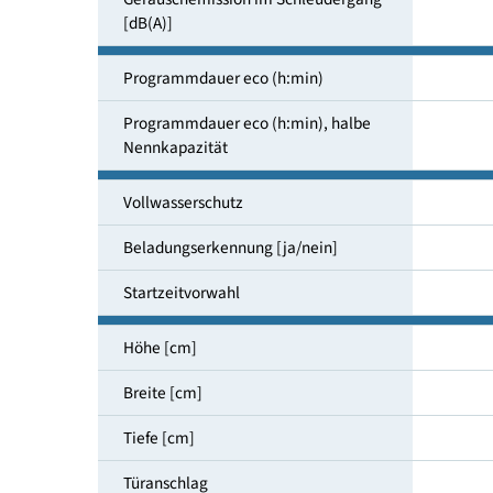
Schleuderdrehzahl [U/min]
Luftschallemissionsklasse
Geräuschemission im Schleuder­gang
[dB(A)]
Programmdauer eco (h:min)
Programmdauer eco (h:min), halbe
Nenn­kapazität
Vollwasserschutz
Beladungserkennung [ja/nein]
Startzeitvorwahl