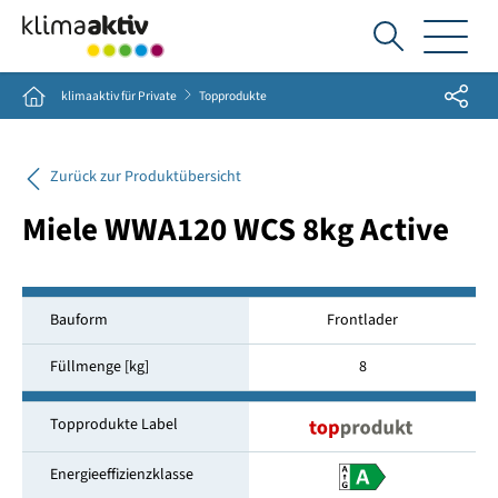
Ich
suche...
Share
Home
klimaaktiv für Private
Topprodukte
Zurück zur Produktübersicht
Miele WWA120 WCS 8kg Active
Bauform
Frontlader
Füllmenge [kg]
8
Topprodukte Label
Energieeffizienzklasse