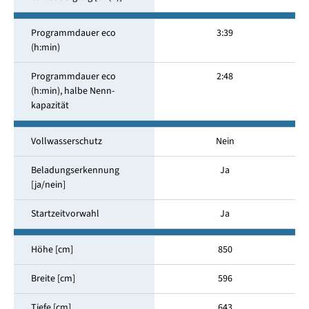
Programmdauer eco
3:39
(h:min)
Programmdauer eco
2:48
(h:min), halbe Nenn­
kapazität
Vollwasserschutz
Nein
Beladungserkennung
Ja
[ja/nein]
Startzeitvorwahl
Ja
Höhe [cm]
850
Breite [cm]
596
Tiefe [cm]
643