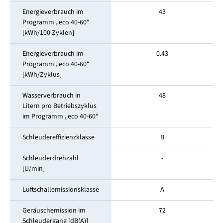
Energieverbrauch im
43
Programm „eco 40-60“
[kWh/100 Zyklen]
Energieverbrauch im
0.43
Programm „eco 40-60“
[kWh/Zyklus]
Wasserverbrauch in
48
Litern pro Betriebszyklus
im Programm „eco 40-60“
Schleudereffizienzklasse
B
Schleuderdrehzahl
-
[U/min]
Luftschallemissionsklasse
A
Geräuschemission im
72
Schleuder­gang [dB(A)]