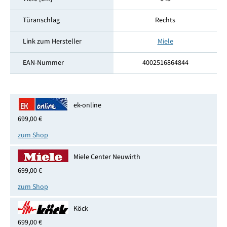
Türanschlag
Rechts
Link zum Hersteller
Miele
EAN-Nummer
4002516864844
ek-online
699,00 €
zum Shop
Miele Center Neuwirth
699,00 €
zum Shop
Köck
699,00 €