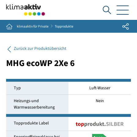
Ich
suche...
Share
Home
klimaaktiv für Private
Topprodukte
Zurück zur Produktübersicht
MHG ecoWP 2Xe 6
Typ
Luft-Wasser
Heizungs-und
Nein
Warmwasserbereitung
Topprodukte Label