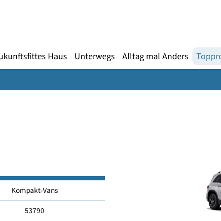
Gebärdensprache
te
en
Zukunftsfittes Haus
Unterwegs
Alltag mal An
250
Kompakt-Vans