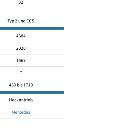
6.25
32
Typ 2 und CCS
4684
2020
1667
7
469 bis 1710