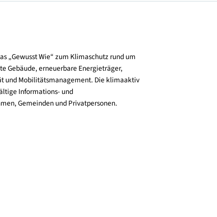
und verbreitet das „Gewusst Wie“ zum Klimaschutz rund um
zienz, klimafitte Gebäude, erneuerbare Energieträger,
ktive Mobilität und Mobilitätsmanagement. Die klimaaktiv
n bieten vielfältige Informations- und
e für Unternehmen, Gemeinden und Privatpersonen.