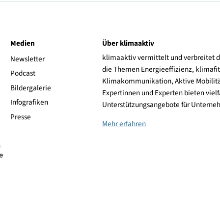
Heckantrieb
Mercedes
ive
Medien
Über klimaaktiv
klimaaktiv vermittelt 
aktiv
Newsletter
die Themen Energieeffi
rsonen
Podcast
Klimakommunikation, A
Bildergalerie
Expertinnen und Experte
Infografiken
Unterstützungsangebot
Presse
Mehr erfahren