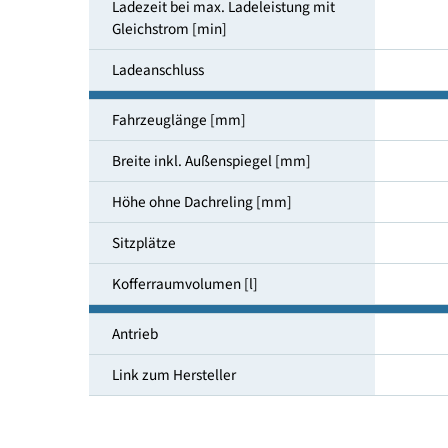
Ladezeit bei max. Ladeleistung mit
Wechselstrom [h]
Ladezeit bei max. Ladeleistung mit
Gleichstrom [min]
Ladeanschluss
Fahrzeuglänge [mm]
Breite inkl. Außenspiegel [mm]
Höhe ohne Dachreling [mm]
Sitzplätze
Kofferraumvolumen [l]