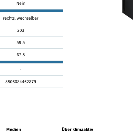
1184.57
Nein
Nein
rechts, wechselbar
203
59.5
67.5
-
8806084462879