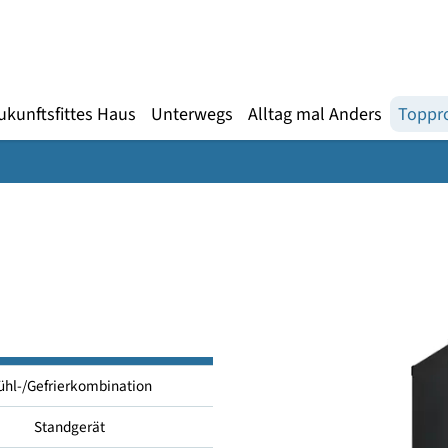
Gebärdensprache
te
en
Zukunftsfittes Haus
Unterwegs
Alltag mal An
Kühl-/Gefrierkombination