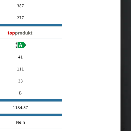
Standgerät
387
277
41
111
33
B