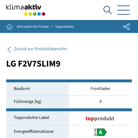
Ich
suche...
Share
Home
klimaaktiv für Private
Topprodukte
Zurück zur Produktübersicht
LG F2V7SLIM9
Bauform
Frontlader
Füllmenge [kg]
9
Topprodukte Label
Energieeffizienzklasse