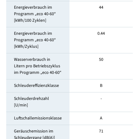
Energieverbrauch im
44
Programm „eco 40-60“
[kWh/100 Zyklen]
Energieverbrauch im
0.44
Programm „eco 40-60“
[kWh/Zyklus]
Wasserverbrauch in
50
Litern pro Betriebszyklus
im Programm „eco 40-60“
Schleudereffizienzklasse
B
Schleuderdrehzahl
-
[U/min]
Luftschallemissionsklasse
A
Geräuschemission im
71
Schleuder­gang [dB(A)]