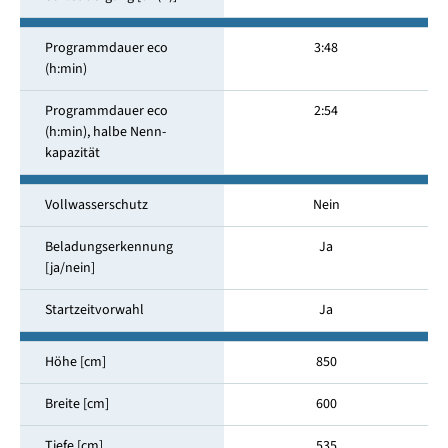
Programmdauer eco
3:48
(h:min)
Programmdauer eco
2:54
(h:min), halbe Nenn­
kapazität
Vollwasserschutz
Nein
Beladungserkennung
Ja
[ja/nein]
Startzeitvorwahl
Ja
Höhe [cm]
850
Breite [cm]
600
Tiefe [cm]
535