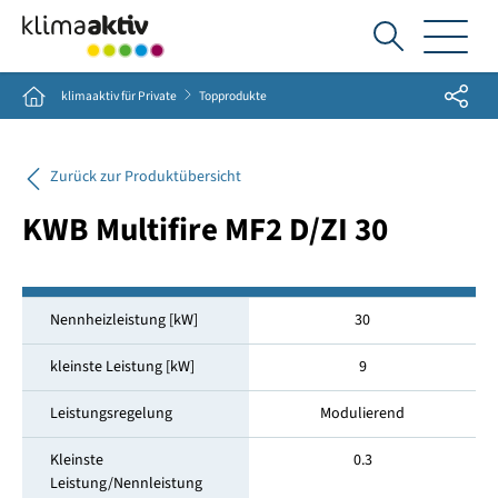
Ich
suche...
Share
Home
klimaaktiv für Private
Topprodukte
Zurück zur Produktübersicht
KWB Multifire MF2 D/ZI 30
Nennheizleistung [kW]
30
kleinste Leistung [kW]
9
Leistungsregelung
Modulierend
Kleinste
0.3
Leistung/Nennleistung