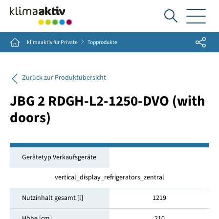
Ich
suche...
Share
Home
klimaaktiv für Private
Topprodukte
Zurück zur Produktübersicht
JBG 2 RDGH-L2-1250-DVO (with
doors)
Gerätetyp Verkaufsgeräte
vertical_display_refrigerators_zentral
Nutzinhalt gesamt [l]
1219
Höhe [cm]
210