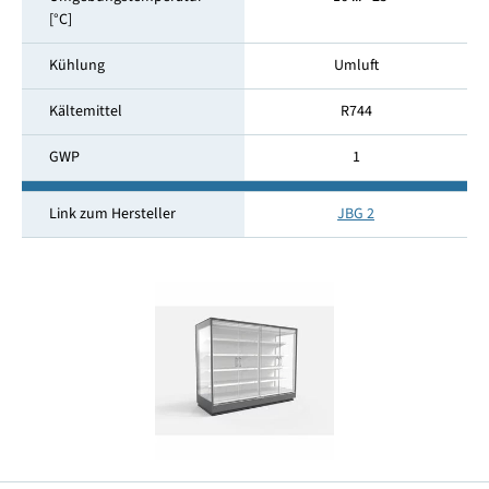
[°C]
Kühlung
Umluft
Kältemittel
R744
GWP
1
Link zum Hersteller
JBG 2