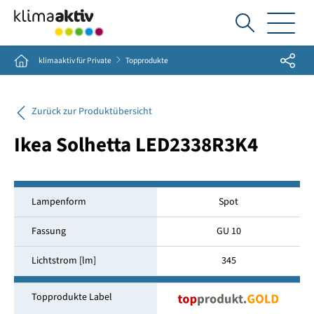
Ich
suche...
Share
Home
klimaaktiv für Private
Topprodukte
Zurück zur Produktübersicht
Ikea Solhetta LED2338R3K4
Lampenform
Spot
Fassung
GU 10
Lichtstrom [lm]
345
Topprodukte Label