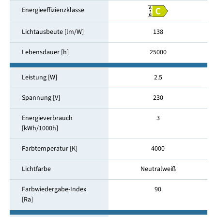
Energieeffizienzklasse
Lichtausbeute [lm/W]
138
Lebensdauer [h]
25000
Leistung [W]
2.5
Spannung [V]
230
Energieverbrauch
3
[kWh/1000h]
Farbtemperatur [K]
4000
Lichtfarbe
Neutralweiß
Farbwiedergabe-Index
90
[Ra]