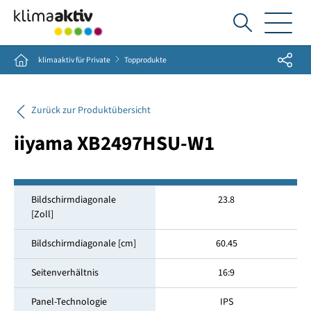
Ich
suche...
Share
Home
klimaaktiv für Private
Topprodukte
Zurück zur Produktübersicht
iiyama XB2497HSU-W1
Bildschirmdiagonale
23.8
[Zoll]
Bildschirmdiagonale [cm]
60.45
Seitenverhältnis
16:9
Panel-Technologie
IPS