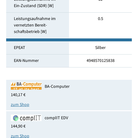
Ein-Zustand (SDR) [W]
Leistungsaufnahme im
0.5
vernetzten Bereit­
schaftsbetrieb [W]
EPEAT
Silber
EAN-Nummer
4948570125838
BA-Computer
140,17 €
zum Shop
complIT EDV
144,90 €
zum Shop