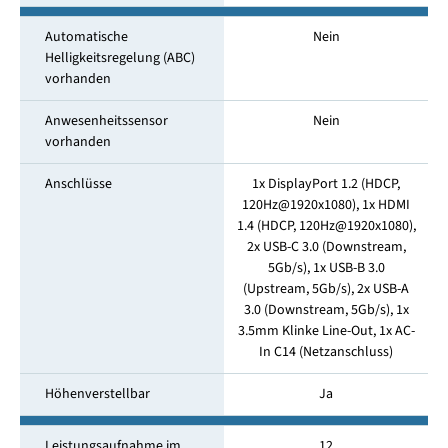
Automatische
Nein
Helligkeitsregelung (ABC)
vorhanden
Anwesenheitssensor
Nein
vorhanden
Anschlüsse
1x DisplayPort 1.2 (HDCP,
120Hz@1920x1080), 1x HDMI
1.4 (HDCP, 120Hz@1920x1080),
2x USB-C 3.0 (Downstream,
5Gb/s), 1x USB-B 3.0
(Upstream, 5Gb/s), 2x USB-A
3.0 (Downstream, 5Gb/s), 1x
3.5mm Klinke Line-Out, 1x AC-
In C14 (Netzanschluss)
Höhenverstellbar
Ja
Leistungsaufnahme im
12