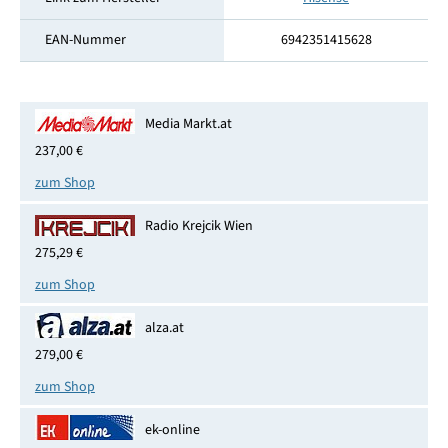
EAN-Nummer
6942351415628
Media Markt.at
237,00 €
zum Shop
Radio Krejcik Wien
275,29 €
zum Shop
alza.at
279,00 €
zum Shop
ek-online