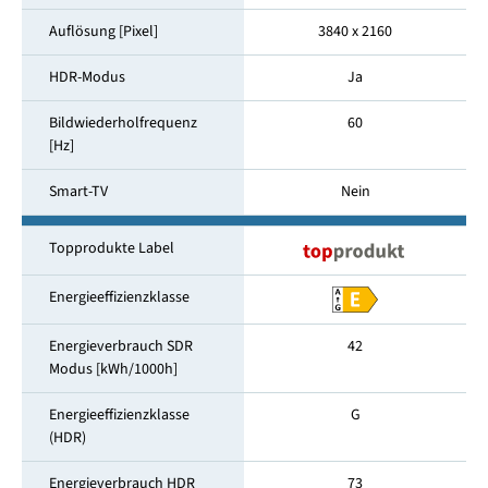
Auflösung [Pixel]
3840 x 2160
HDR-Modus
Ja
Bildwiederholfrequenz
60
[Hz]
Smart-TV
Nein
Topprodukte Label
Energieeffizienzklasse
Energieverbrauch SDR
42
Modus [kWh/1000h]
Energieeffizienzklasse
G
(HDR)
Energieverbrauch HDR
73