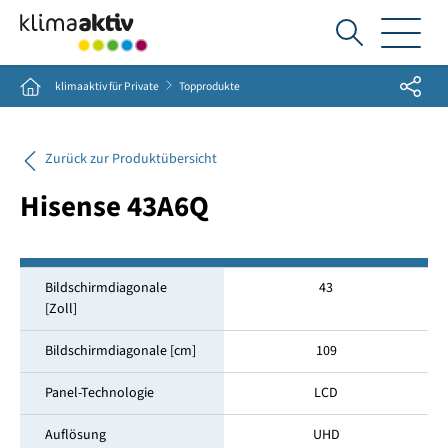
Ich
suche...
Share
Home
klimaaktiv für Private
Topprodukte
Zurück zur Produktübersicht
Hisense 43A6Q
Bildschirmdiagonale
43
[Zoll]
Bildschirmdiagonale [cm]
109
Panel-Technologie
LCD
Auflösung
UHD