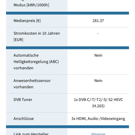
Modus [kWh/1000h]
Medianpreis [€]
281.37
Stromkosten in 10 Jahren
-
[EUR]
Automatische
Nein
Helligkeitsregelung (ABC)
vorhanden
Anwesenheitssensor
Nein
vorhanden
DVB Tuner
1x DVB-C/-T/-T2/-S/-S2 HEVC
(H.265)
Anschlüsse
3x HDMI, Audio-/Videoeingang
Link zum Hersteller
Hisense