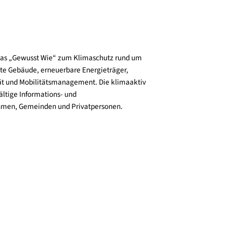
und verbreitet das „Gewusst Wie“ zum Klimaschutz rund um
zienz, klimafitte Gebäude, erneuerbare Energieträger,
ktive Mobilität und Mobilitätsmanagement. Die klimaaktiv
n bieten vielfältige Informations- und
e für Unternehmen, Gemeinden und Privatpersonen.