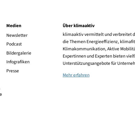
ive
Medien
Über klimaaktiv
klimaaktiv vermittelt 
aktiv
Newsletter
die Themen Energieeffi
rsonen
Podcast
Klimakommunikation, A
Bildergalerie
Expertinnen und Experte
Infografiken
Unterstützungsangebot
Presse
Mehr erfahren