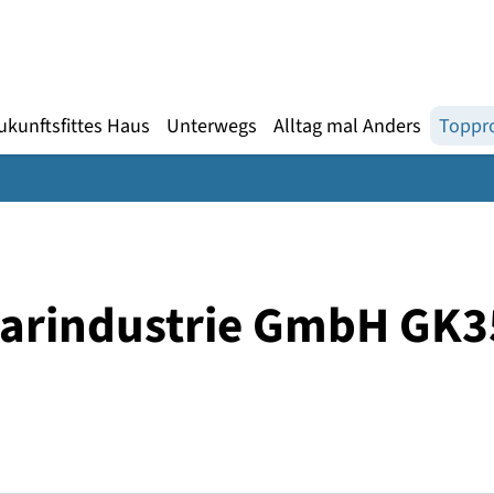
Gebärdensprache
te
en
Zukunftsfittes Haus
Unterwegs
Alltag mal An
larindustrie GmbH 