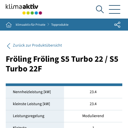
Ich
suche...
Share
Home
klimaaktiv für Private
Topprodukte
Zurück zur Produktübersicht
Fröling Fröling S5 Turbo 22 / S5
Turbo 22F
Nennheizleistung [kW]
23.4
kleinste Leistung [kW]
23.4
Leistungsregelung
Modulierend