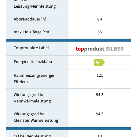
Kleinste
1
Leistung/Nennleistung
Abbranddauer [h]
8.4
max. Holzlänge [cm]
55
Topprodukte Label
Energieeffizienzklasse
Raumheizungsenergie
121
Effizienz
Wirkungsgrad bei
94.3
Nennwärmeleistung
Wirkungsgrad bei
94.3
kleinster Wärmeleistung
CO bei Nennleistung
18