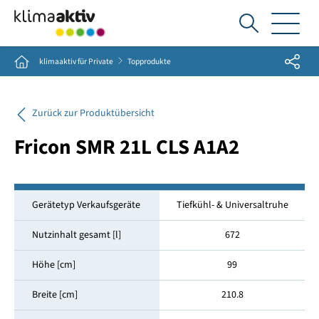
Ich
suche...
Share
Home
klimaaktiv für Private
Topprodukte
Zurück zur Produktübersicht
Fricon SMR 21L CLS A1A2
Gerätetyp Verkaufsgeräte
Tiefkühl- & Universaltruhe
Nutzinhalt gesamt [l]
672
Höhe [cm]
99
Breite [cm]
210.8