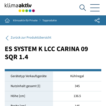
Ich
suche...
Share
Home
klimaaktiv für Private
Topprodukte
Zurück zur Produktübersicht
ES SYSTEM K LCC CARINA 09
SQR 1.4
Gerätetyp Verkaufsgeräte
Kühlregal
Nutzinhalt gesamt [l]
345
Höhe [cm]
136.5