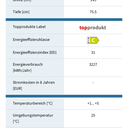
Breite [cm]
145
Tiefe [cm]
75.5
Topprodukte Label
Energieeffizienzklasse
Energieeffizienzindex (EEI)
31
Energieverbrauch
3227
[kWh/Jahr]
Stromkosten in 8 Jahren
-
[EUR]
Temperaturbereich [°C]
+1... +5
Umgebungstemperatur
25
[°C]